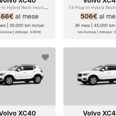
Volvo XC40
Volvo XC
T
4 Plug-In Hybrid Rech Inscrip Expr
466€
al mese
506€
al me
esi | 30.000 km inclusi
36 mesi | 45.000 km 
Esclusa | Anticipo: 3.900€
Iva Esclusa | Anticipo: 
Volvo XC40
Volvo XC