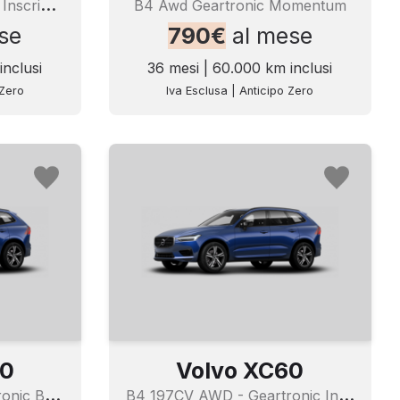
T
4 Plug-In Hybrid Rech Inscrip Expr
B4 Awd Geartronic Momentum
se
790€
al mese
inclusi
36 mesi | 60.000 km inclusi
 Zero
Iva Esclusa | Anticipo Zero
60
Volvo XC60
B
4 197CV AWD - Geartronic Business Plus
B
4 197CV AWD - Geartronic Inscription