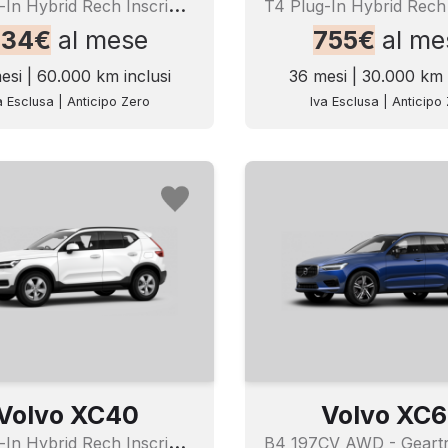
T
4 Plug-In Hybrid Rech Inscrip Expr
734€
al mese
755€
al me
esi | 60.000 km inclusi
36 mesi | 30.000 km 
a Esclusa | Anticipo Zero
Iva Esclusa | Anticipo
Volvo XC40
Volvo XC
T
4 Plug-In Hybrid Rech Inscrip Expr