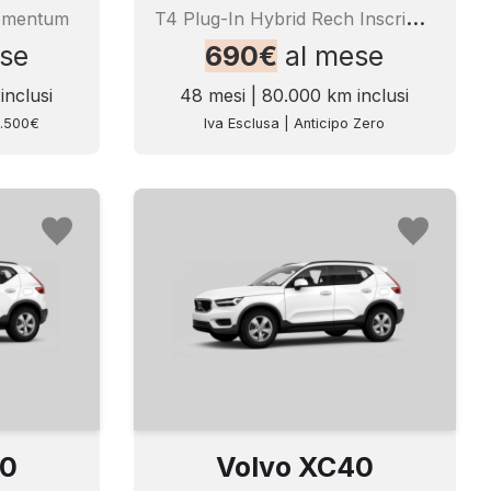
T
4 Plug-In Hybrid Rech Inscrip Expr
omentum
se
690€
al mese
inclusi
48 mesi | 80.000 km inclusi
3.500€
Iva Esclusa | Anticipo Zero
40
Volvo XC40