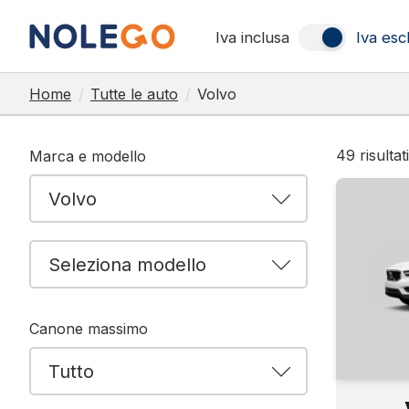
Iva inclusa
Iva esc
Home
/
Tutte le auto
/
Volvo
49
risultat
Marca e modello
Canone massimo