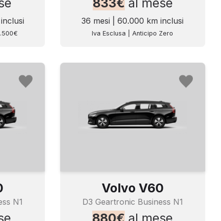
se
833€
al mese
inclusi
36 mesi | 60.000 km inclusi
3.500€
Iva Esclusa | Anticipo Zero
0
Volvo V60
ess N1
D3 Geartronic Business N1
se
880€
al mese