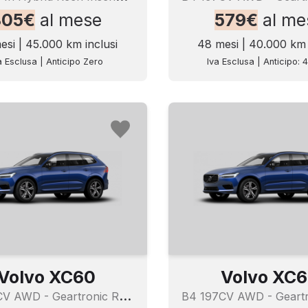
805€
al mese
579€
al me
esi | 45.000 km inclusi
48 mesi | 40.000 km 
a Esclusa | Anticipo Zero
Iva Esclusa | Anticipo: 
Volvo XC60
Volvo XC
B
4 197CV AWD - Geartronic R - Design