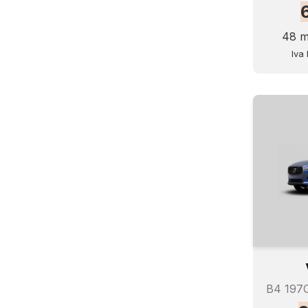
48 m
Iva 