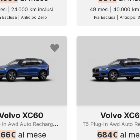
esi | 24.000 km inclusi
48 mesi | 40.000 km 
a Esclusa | Anticipo Zero
Iva Esclusa | Anticipo: 
Volvo XC60
Volvo XC
T
6 Plug-In Awd Auto Recharge Ins. Exp
666€
al mese
684€
al me