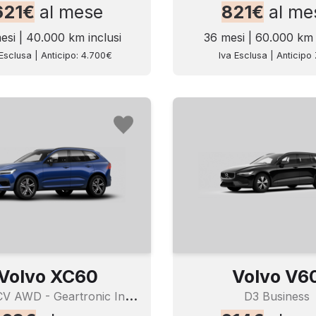
621€
al mese
821€
al me
esi | 40.000 km inclusi
36 mesi | 60.000 km 
Esclusa | Anticipo: 4.700€
Iva Esclusa | Anticipo
Volvo XC60
Volvo V6
B
4 197CV AWD - Geartronic Inscription
D3 Business