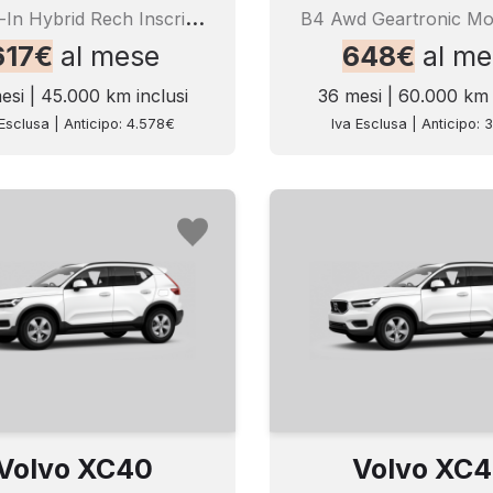
T
4 Plug-In Hybrid Rech Inscrip Expr
B4 Awd Geartronic M
617€
al mese
648€
al me
esi | 45.000 km inclusi
36 mesi | 60.000 km 
Esclusa | Anticipo: 4.578€
Iva Esclusa | Anticipo: 
Volvo XC40
Volvo XC