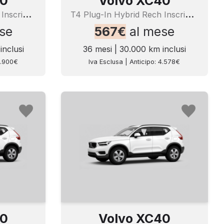
40
Volvo XC40
T
4 Plug-In Hybrid Rech Inscrip Expr
T
4 Plug-In Hybrid Rech Inscrip Expr
se
567€
al mese
inclusi
36 mesi | 30.000 km inclusi
3.900€
Iva Esclusa | Anticipo: 4.578€
40
Volvo XC40