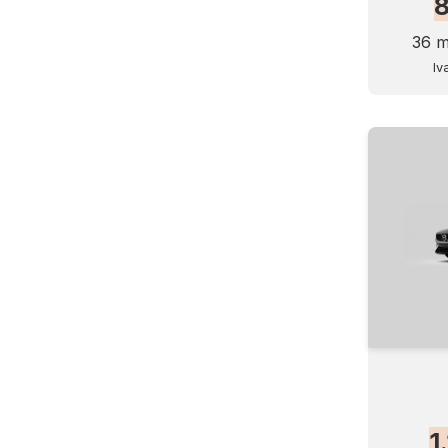
36 m
Iv
1