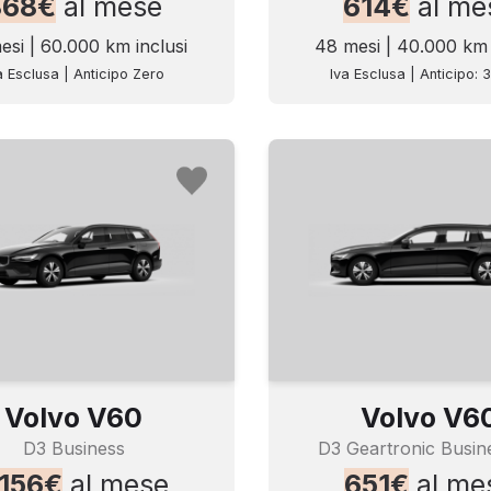
868€
al mese
614€
al me
esi | 60.000 km inclusi
48 mesi | 40.000 km 
a Esclusa | Anticipo Zero
Iva Esclusa | Anticipo: 
Volvo V60
Volvo V6
D3 Business
D3 Geartronic Busin
.156€
al mese
651€
al me