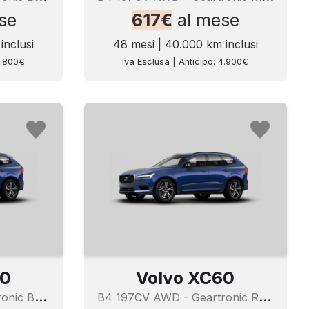
se
617€
al mese
inclusi
48 mesi | 40.000 km inclusi
4.800€
Iva Esclusa | Anticipo: 4.900€
60
Volvo XC60
B
4 197CV AWD - Geartronic Business Plus
B
4 197CV AWD - Geartronic R - Design