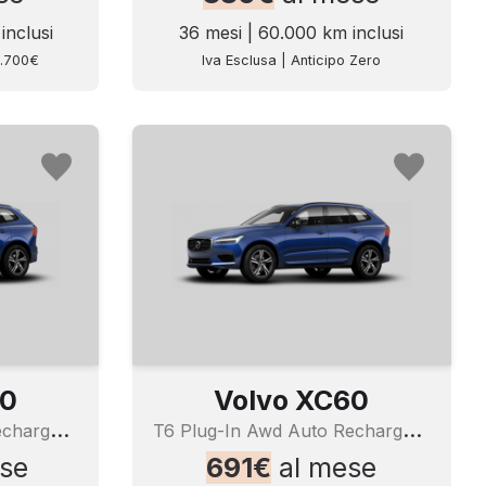
inclusi
36 mesi | 60.000 km inclusi
3.700€
Iva Esclusa | Anticipo Zero
60
Volvo XC60
T
6 Plug-In Awd Auto Recharge Ins. Exp
T
6 Plug-In Awd Auto Recharge Ins. Exp
se
691€
al mese