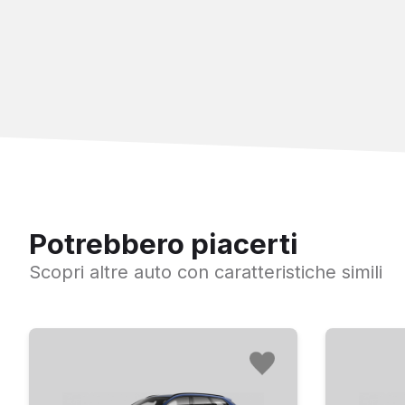
Luci diurne "Thor Hammer"
Luci posteriori, terza luce stop ed indicatori direziona
Modanature inferiori e paraurti in colore coordinato a
Retrovisori elettrici
Retrovisori ripiegabili elettricamente
Sensore luci
Sensore pioggia
Specchi retrovisori esterni con sistema elettrico anti
Potrebbero piacerti
Spoiler integrato sul tetto
Scopri altre auto con caratteristiche simili
TPMS - Sistema di monitoraggio della pressione degli
Vetri elettrici anteriori
Vetri elettrici posteriori
Bracciolo sedili anteriori