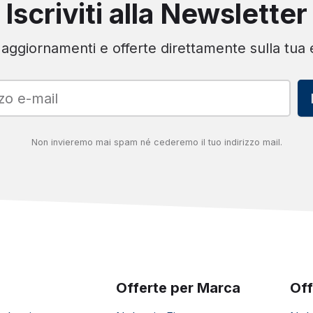
Iscriviti alla Newsletter
ro
 aggiornamenti e offerte direttamente sulla tua 
do luminoso di segnalazione chiusura
Non invieremo mai spam né cederemo il tuo indirizzo mail.
datore per guida inusuale dovuta a
 divano posteriore
Offerte per Marca
Off