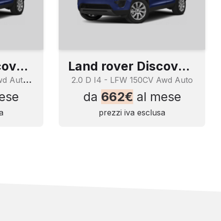
Land rover Discovery Sport
Land rover Discovery Sport
2
.0 D I4 - LFW 150CV Awd Auto -S
2.0 D I4 - LFW 150CV Awd Auto
ese
da
662€
al mese
a
prezzi iva esclusa