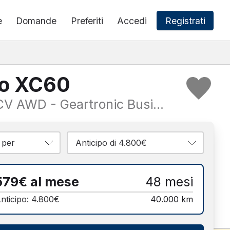
e
Domande
Preferiti
Accedi
Registrati
vo XC60
B4 197CV AWD - Geartronic Business Plus
9€ al mese, 48 mesi
579€ al mese
48 mesi
nticipo: 4.800€
40.000 km