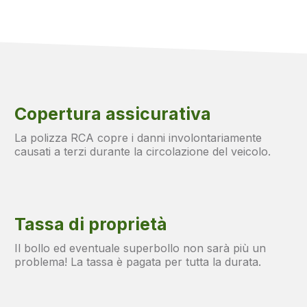
Copertura assicurativa
La polizza RCA copre i danni involontariamente
causati a terzi durante la circolazione del veicolo.
i stop e (< 10km/h) indic. di direzione
Tassa di proprietà
Il bollo ed eventuale superbollo non sarà più un
mpo
problema! La tassa è pagata per tutta la durata.