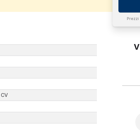
Prezzi
V
 CV