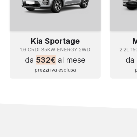
Specchio retrovisore interno con sistema elettrico an
Tasca a rete nel tunnel centrale
Telo copribagagli avvolgibile
Vani portaoggetti integrati sotto le sedute dei sedili est
Kia Sportage
M
Volante regolabile
1.6 CRDI 85KW ENERGY 2WD
2.2L 1
Nessun accessorio presente in questa categoria
da
532€
al mese
da
ABS
prezzi iva esclusa
Airbag guida
Airbag laterali
Airbag passeggero
Airbag per la testa
Airbag per le ginocchia
Appoggiatesta posteriori