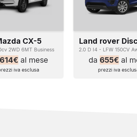
tiabbagliamento
erni posteriori
azda CX-5
50cv 2WD 6MT Business
614€
al mese
da
655€
al m
prezzi iva esclusa
prezzi iva esclus