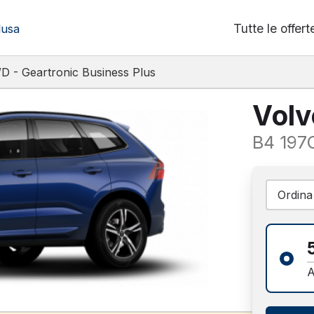
Tutte le offert
lusa
 - Geartronic Business Plus
Vol
57
A