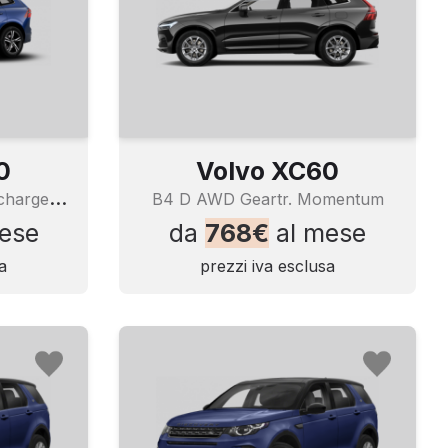
0
Volvo XC60
T
6 Plug-In Awd Auto Recharge Ins. Exp
B4 D AWD Geartr. Momentum
ese
da
768€
al mese
a
prezzi iva esclusa