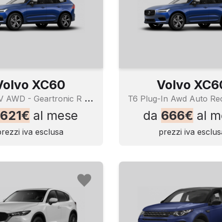
Volvo XC60
Volvo XC6
B
4 197CV AWD - Geartronic R - Design
621€
al mese
da
666€
al m
prezzi iva esclusa
prezzi iva esclus
luzione (personalizzabile info/grafica)
cciolo centrale