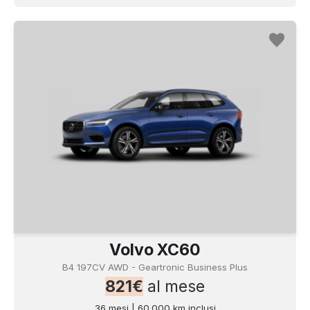
Volvo XC60
B4 197CV AWD - Geartronic Business Plus
821€
al mese
36 mesi | 60.000 km inclusi