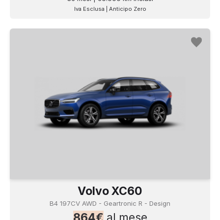
Iva Esclusa | Anticipo Zero
Volvo XC60
B4 197CV AWD - Geartronic R - Design
864€
al mese