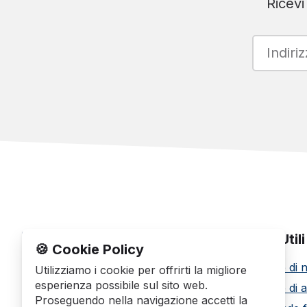
Ricevi
Link Utili
🍪 Cookie Policy
Offerte di 
NOLEGO
è un progetto di mobilità
Utilizziamo i cookie per offrirti la migliore
della
AUTOMIX S.r.l.
esperienza possibile sul sito web.
Offerte di 
Proseguendo nella navigazione accetti la
Partita IVA: IT01732290703