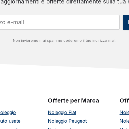
 aggiornamenti e offerte direttamente sulla tua 
Non invieremo mai spam né cederemo il tuo indirizzo mail.
Offerte per Marca
Off
noleggio
Noleggio Fiat
Nole
auto usate
Noleggio Peugeot
Nole